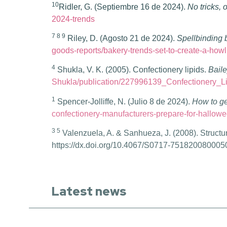
10
Ridler, G. (Septiembre 16 de 2024).
No tricks, 
2024-trends
7 8 9
Riley, D. (Agosto 21 de 2024).
Spellbinding 
goods-reports/bakery-trends-set-to-create-a-how
4
Shukla, V. K. (2005). Confectionery lipids.
Baile
Shukla/publication/227996139_Confectionery_Li
1
Spencer-Jolliffe
, N. (Julio 8 de 2024).
How to ge
confectionery-manufacturers-prepare-for-hallow
3 5
Valenzuela, A. & Sanhueza, J. (2008). Structure
https://dx.doi.org/10.4067/S0717-75182008000
Latest news