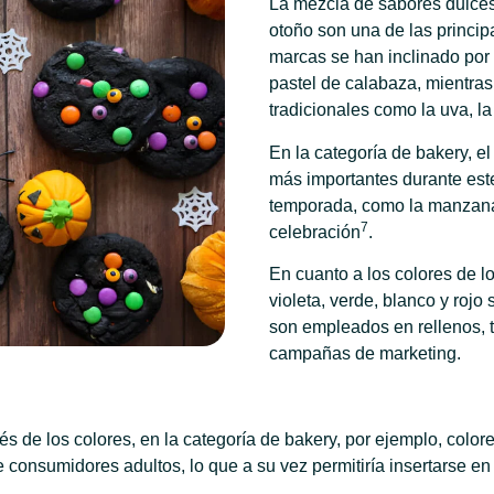
La mezcla de sabores dulces 
otoño son una de las princi
marcas se han inclinado por 
pastel de calabaza, mientra
tradicionales como la uva, l
En la categoría de bakery, e
más importantes durante este
temporada, como la manzana 
7
celebración
.
En cuanto a los colores de lo
violeta, verde, blanco y rojo
son empleados en rellenos, 
campañas de marketing.
vés de los colores, en la categoría de bakery, por ejemplo, color
de consumidores adultos, lo que a su vez permitiría insertarse 