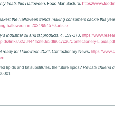
only treats this Halloween.
Food Manufacture.
https://www.foodm
bakes: the Halloween trends making consumers cackle this yea
ling-halloween-in-2024/694570.article
y’s industrial oil and fat products
,
4
, 159-173.
https://www.resear
pids/links/62a3444fa3fe3e3df86c7c36/Confectionery-Lipids.pdf
t ready for Halloween 2024.
Confectionary News.
https://www.
een
d lipids and fat substitutes, the future lipids?
Revista chilena d
500001