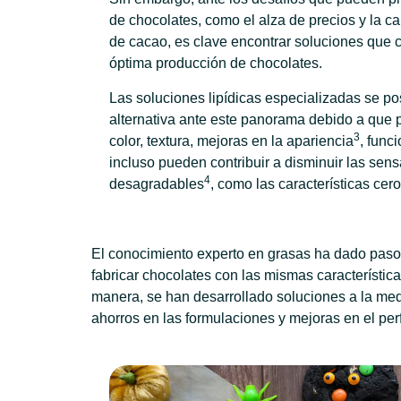
de chocolates, como el alza de precios y la c
de cacao, es clave encontrar soluciones que c
óptima producción de chocolates.
Las soluciones lipídicas especializadas se p
alternativa ante este panorama debido a que p
3
color, textura, mejoras en la apariencia
, func
incluso pueden contribuir a disminuir las sen
4
desagradables
, como las características cer
El conocimiento experto en grasas ha dado paso 
fabricar chocolates con las mismas característi
manera, se han desarrollado soluciones a la med
ahorros en las formulaciones y mejoras en el perfi