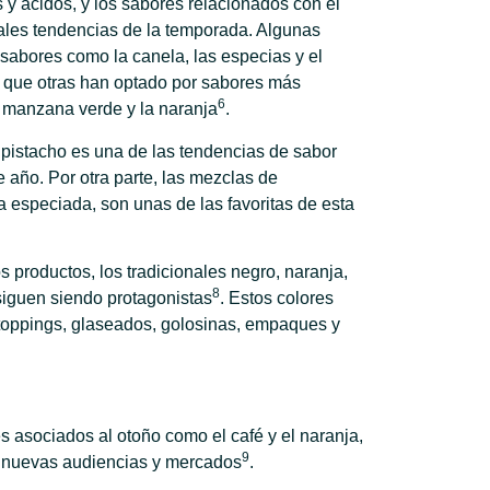
y ácidos, y los sabores relacionados con el
pales tendencias de la temporada. Algunas
sabores como la canela, las especias y el
s que otras han optado por sabores más
6
a manzana verde y la naranja
.
l pistacho es una de las tendencias de sabor
 año. Por otra parte, las mezclas de
especiada, son unas de las favoritas de esta
s productos, los tradicionales negro, naranja,
8
 siguen siendo protagonistas
. Estos colores
toppings, glaseados, golosinas, empaques y
es asociados al otoño como el café y el naranja,
9
en nuevas audiencias y mercados
.