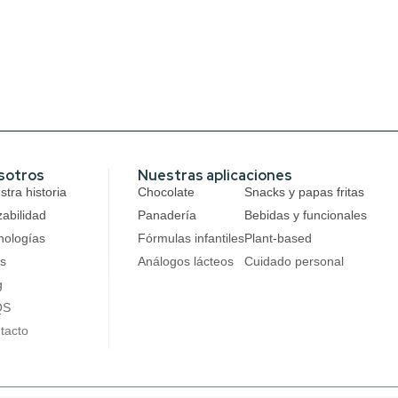
sotros
Nuestras aplicaciones
tra historia
Chocolate
Snacks y papas fritas
zabilidad
Panadería
Bebidas y funcionales
nologías
Fórmulas infantiles
Plant-based
s
Análogos lácteos
Cuidado personal
g
QS
tacto