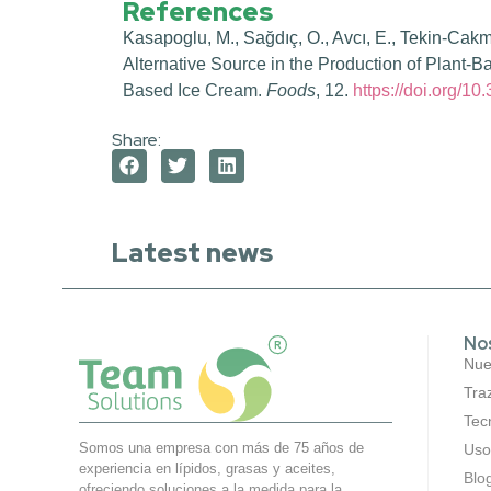
References
Kasapoglu, M., Sağdıç, O., Avcı, E., Tekin‐Cakm
Alternative Source in the Production of Plant-
Based Ice Cream.
Foods
, 12.
https://doi.org/1
Share:
Latest news
No
Nues
Tra
Tec
Somos una empresa con más de 75 años de
Uso
experiencia en lípidos, grasas y aceites,
Blo
ofreciendo soluciones a la medida para la