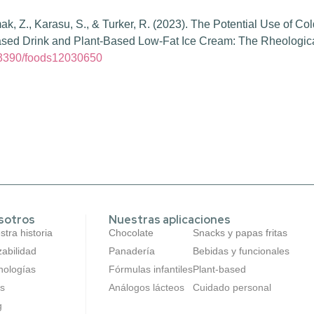
ak, Z., Karasu, S., & Turker, R. (2023). The Potential Use of C
Based Drink and Plant-Based Low-Fat Ice Cream: The Rheologica
0.3390/foods12030650
sotros
Nuestras aplicaciones
tra historia
Chocolate
Snacks y papas fritas
zabilidad
Panadería
Bebidas y funcionales
nologías
Fórmulas infantiles
Plant-based
s
Análogos lácteos
Cuidado personal
g