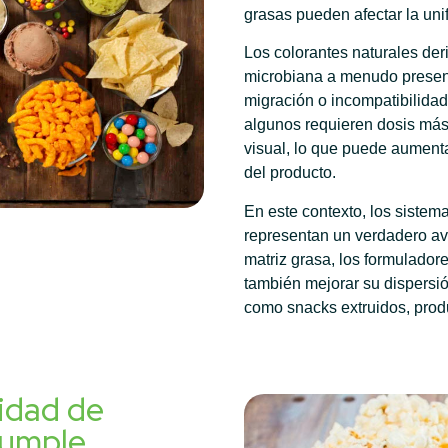
grasas pueden afectar la unif
Los colorantes naturales der
microbiana a menudo presen
migración o incompatibilida
algunos requieren dosis más
visual, lo que puede aumentar 
del producto.
En este contexto, los sistem
representan un verdadero ava
matriz grasa, los formuladore
también mejorar su dispersi
como snacks extruidos, produ
lidad de
Cumple