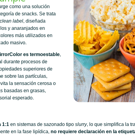
rge como una solución
tegoría de snacks. Se trata
clean label
, diseñada
illos y anaranjados en
colores más utilizados en
rcado masivo.
irrorColor es termoestable
,
ual durante procesos de
propiedades superiores de
 sobre las partículas,
ita la sensación cerosa o
as basadas en grasas,
nsorial esperado.
a 1:1
en sistemas de sazonado tipo
slurry
, lo que simplifica la t
ente en la fase lipídica,
no requiere declaración en la etiquet