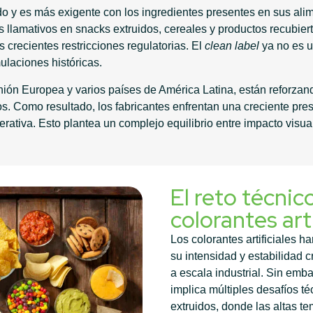
 y es más exigente con los ingredientes presentes en sus alimen
os llamativos en snacks extruidos, cereales y productos recubie
s crecientes restricciones regulatorias. El
clean label
ya no es u
ulaciones históricas.
nión Europea y varios países de América Latina, están reforza
vos. Como resultado, los fabricantes enfrentan una creciente pre
 operativa. Esto plantea un complejo equilibrio entre impacto vi
El reto técnico
colorantes arti
Los colorantes artificiales h
su intensidad y estabilidad c
a escala industrial. Sin emba
implica múltiples desafíos t
extruidos, donde las altas te