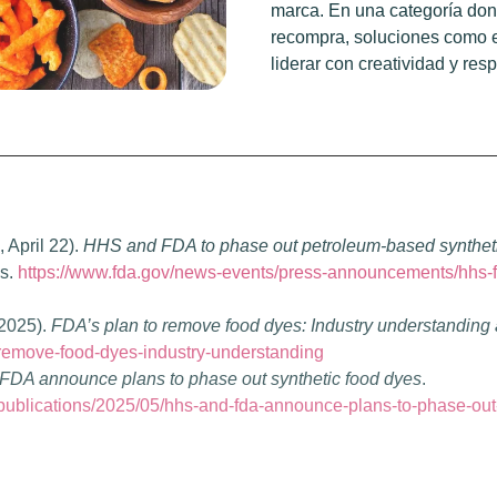
marca. En una categoría dond
recompra, soluciones como e
liderar con creatividad y res
 April 22).
HHS and FDA to phase out petroleum-based synthetic
es.
https://www.fda.gov/news-events/press-announcements/hhs-f
(2025).
FDA’s plan to remove food dyes: Industry understandin
-remove-food-dyes-industry-understanding
DA announce plans to phase out synthetic food dyes
.
publications/2025/05/hhs-and-fda-announce-plans-to-phase-out