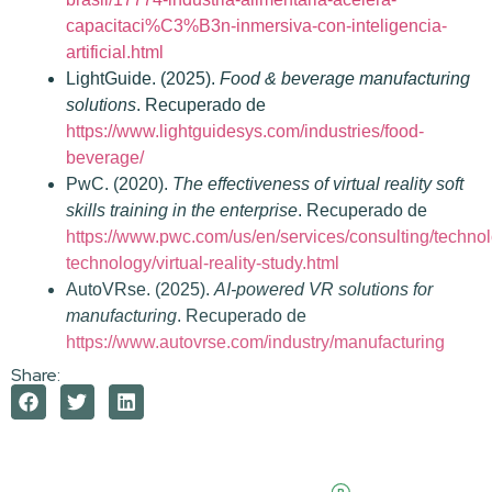
capacitaci%C3%B3n-inmersiva-con-inteligencia-
artificial.html
LightGuide. (2025).
Food & beverage manufacturing
solutions
. Recuperado de
https://www.lightguidesys.com/industries/food-
beverage/
PwC. (2020).
The effectiveness of virtual reality soft
skills training in the enterprise
. Recuperado de
https://www.pwc.com/us/en/services/consulting/techno
technology/virtual-reality-study.html
AutoVRse. (2025).
AI-powered VR solutions for
manufacturing
. Recuperado de
https://www.autovrse.com/industry/manufacturing
Share: