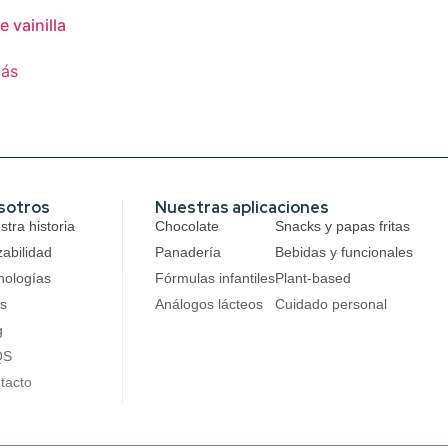
 vainilla
más
sotros
Nuestras aplicaciones
tra historia
Chocolate
Snacks y papas fritas
zabilidad
Panadería
Bebidas y funcionales
nologías
Fórmulas infantiles
Plant-based
s
Análogos lácteos
Cuidado personal
g
QS
tacto