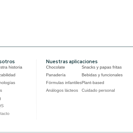
sotros
Nuestras aplicaciones
tra historia
Chocolate
Snacks y papas fritas
zabilidad
Panadería
Bebidas y funcionales
nologías
Fórmulas infantiles
Plant-based
s
Análogos lácteos
Cuidado personal
g
QS
tacto